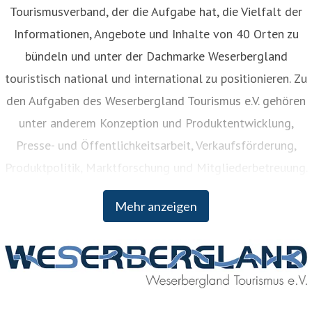
Tourismusverband, der die Aufgabe hat, die Vielfalt der
Informationen, Angebote und Inhalte von 40 Orten zu
bündeln und unter der Dachmarke Weserbergland
touristisch national und international zu positionieren. Zu
den Aufgaben des Weserbergland Tourismus e.V. gehören
unter anderem Konzeption und Produktentwicklung,
Presse- und Öffentlichkeitsarbeit, Verkaufsförderung,
Produktpolitik, Marktforschung und Mitgliederbetreuung.
Der Weserbergland Tourismus e.V. wurde bereits 1902
Mehr anzeigen
gegründet und Mitglieder sind neben den vier Landkreisen
Hameln-Pyrmont, Holzminden, Northeim und Schaumburg
unter anderem verschiedene Städte und Gemeinden,
Heilbäder sowie sonstige Mitglieder zwischen Hann.
Münden und Minden.