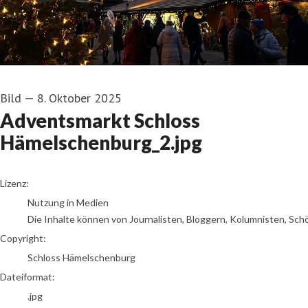
Bild
—
8. Oktober 2025
Adventsmarkt Schloss
Hämelschenburg_2.jpg
go to media item
Lizenz:
Nutzung in Medien
Die Inhalte können von Journalisten, Bloggern, Kolumnisten, Sch
Copyright:
Schloss Hämelschenburg
Dateiformat:
.jpg