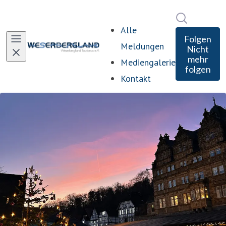
Im Newsro
Alle
Folgen
Meldungen
Nicht
mehr
Mediengalerie
folgen
Kontakt