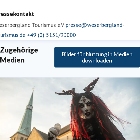
ressekontakt
serbergland Tourismus e.V.
presse@weserbergland-
ourismus.de
+49 (0) 5151/93000
Zugehörige
Bilder für Nutzung in Medien
Medien
downloaden