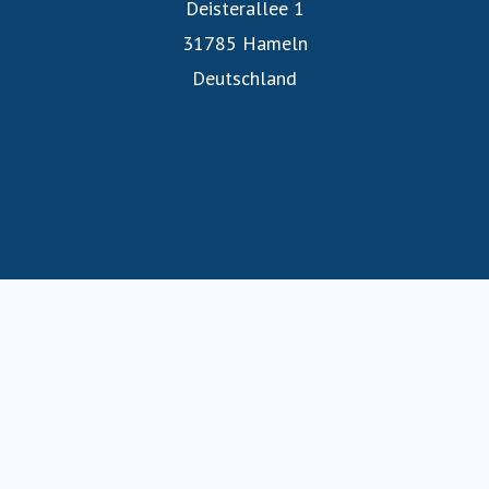
Deisterallee 1
31785 Hameln
Deutschland
Besuchen Sie das Weserbergland im Netz
Besuchen Sie den Weser-Radweg im Netz
"Spuren der Zeit - echt erleben." im historischen
Weserbergland