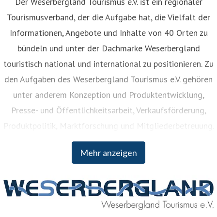
Der Weserbergland Tourismus e.V. ist ein regionaler
Tourismusverband, der die Aufgabe hat, die Vielfalt der
Informationen, Angebote und Inhalte von 40 Orten zu
bündeln und unter der Dachmarke Weserbergland
touristisch national und international zu positionieren. Zu
den Aufgaben des Weserbergland Tourismus e.V. gehören
unter anderem Konzeption und Produktentwicklung,
Presse- und Öffentlichkeitsarbeit, Verkaufsförderung,
Produktpolitik, Marktforschung und Mitgliederbetreuung.
Der Weserbergland Tourismus e.V. wurde bereits 1902
Mehr anzeigen
gegründet und Mitglieder sind neben den vier Landkreisen
Hameln-Pyrmont, Holzminden, Northeim und Schaumburg
unter anderem verschiedene Städte und Gemeinden,
Heilbäder sowie sonstige Mitglieder zwischen Hann.