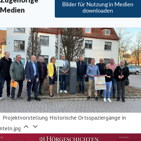
Bilder für Nutzung in Medien
Medien
downloaden
Projektvorstellung Historische Ortsspaziergänge in
nteln.jpg