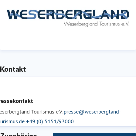
Kontakt
ressekontakt
serbergland Tourismus e.V.
presse@weserbergland-
ourismus.de
+49 (0) 5151/93000
Zugehörige