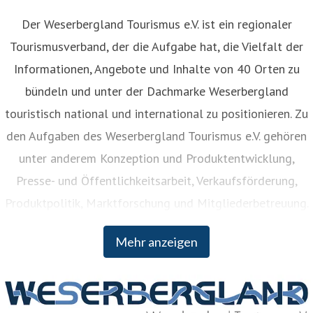
Der Weserbergland Tourismus e.V. ist ein regionaler
Tourismusverband, der die Aufgabe hat, die Vielfalt der
Informationen, Angebote und Inhalte von 40 Orten zu
bündeln und unter der Dachmarke Weserbergland
touristisch national und international zu positionieren. Zu
den Aufgaben des Weserbergland Tourismus e.V. gehören
unter anderem Konzeption und Produktentwicklung,
Presse- und Öffentlichkeitsarbeit, Verkaufsförderung,
Produktpolitik, Marktforschung und Mitgliederbetreuung.
Der Weserbergland Tourismus e.V. wurde bereits 1902
Mehr anzeigen
gegründet und Mitglieder sind neben den vier Landkreisen
Hameln-Pyrmont, Holzminden, Northeim und Schaumburg
unter anderem verschiedene Städte und Gemeinden,