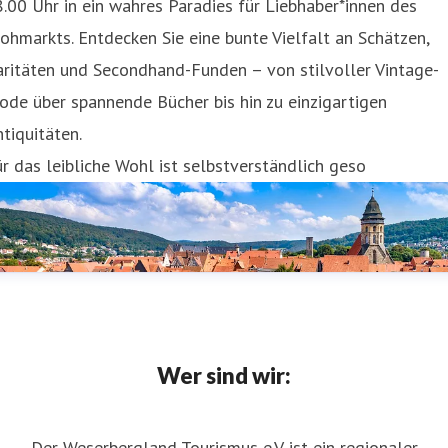
.00 Uhr in ein wahres Paradies für Liebhaber*innen des
ohmarkts. Entdecken Sie eine bunte Vielfalt an Schätzen,
ritäten und Secondhand-Funden – von stilvoller Vintage-
de über spannende Bücher bis hin zu einzigartigen
tiquitäten.
r das leibliche Wohl ist selbstverständlich geso
Wer sind wir:
Der Weserbergland Tourismus e.V. ist ein regionaler