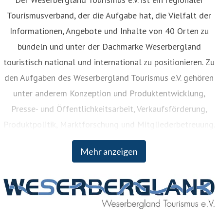
Tourismusverband, der die Aufgabe hat, die Vielfalt der
Informationen, Angebote und Inhalte von 40 Orten zu
bündeln und unter der Dachmarke Weserbergland
touristisch national und international zu positionieren. Zu
den Aufgaben des Weserbergland Tourismus e.V. gehören
unter anderem Konzeption und Produktentwicklung,
Presse- und Öffentlichkeitsarbeit, Verkaufsförderung,
Produktpolitik, Marktforschung und Mitgliederbetreuung.
Der Weserbergland Tourismus e.V. wurde bereits 1902
Mehr anzeigen
gegründet und Mitglieder sind neben den vier Landkreisen
Hameln-Pyrmont, Holzminden, Northeim und Schaumburg
unter anderem verschiedene Städte und Gemeinden,
Heilbäder sowie sonstige Mitglieder zwischen Hann.
Münden und Minden.