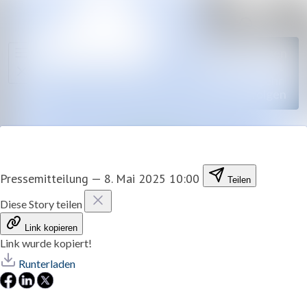
Im Newsro
Alle
Folgen
Meldungen
Nicht
mehr
Mediengalerie
folgen
Kontakt
Pressemitteilung
—
8. Mai 2025 10:00
Teilen
Diese Story teilen
Link kopieren
Link wurde kopiert!
Runterladen