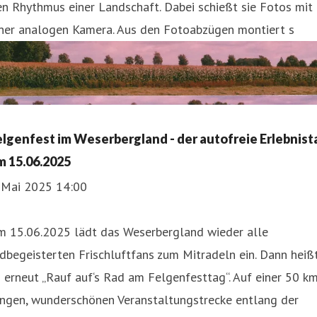
n Rhythmus einer Landschaft. Dabei schießt sie Fotos mit
iner analogen Kamera. Aus den Fotoabzügen montiert s
elgenfest im Weserbergland - der autofreie Erlebnist
m 15.06.2025
. Mai 2025 14:00
m 15.06.2025 lädt das Weserbergland wieder alle
dbegeisterten Frischluftfans zum Mitradeln ein. Dann heiß
 erneut „Rauf auf‘s Rad am Felgenfesttag“. Auf einer 50 k
angen, wunderschönen Veranstaltungstrecke entlang der