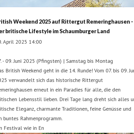
ritish Weekend 2025 auf Rittergut Remeringhausen -
er britische Lifestyle im Schaumburger Land
. April 2025 14:00
. - 09. Juni 2025 (Pfingsten) | Samstag bis Montag
s British Weekend geht in die 14. Runde! Vom 07. bis 09. Ju
25 verwandelt sich das historische Rittergut
meringhausen erneut in ein Paradies für alle, die den
itischen Lebensstil lieben. Drei Tage lang dreht sich alles 
itische Eleganz, charmante Traditionen, feine Genüsse und
in buntes Rahmenprogramm.
n Festival wie in En