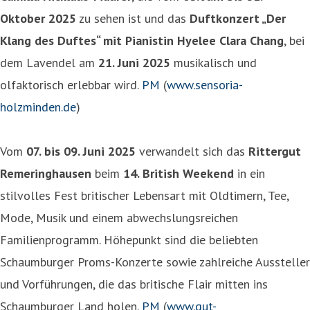
Oktober 2025
zu sehen ist und das
Duftkonzert „Der
Klang des Duftes“ mit Pianistin Hyelee Clara Chang
, bei
dem Lavendel am
21. Juni 2025
musikalisch und
olfaktorisch erlebbar wird.
PM
(
www.sensoria-
holzminden.de
)
Vom
07. bis 09. Juni 2025
verwandelt sich das
Rittergut
Remeringhausen
beim
14. British Weekend
in ein
stilvolles Fest britischer Lebensart mit Oldtimern, Tee,
Mode, Musik und einem abwechslungsreichen
Familienprogramm. Höhepunkt sind die beliebten
Schaumburger Proms-Konzerte sowie zahlreiche Aussteller
und Vorführungen, die das britische Flair mitten ins
Schaumburger Land holen.
PM
(
www.gut-