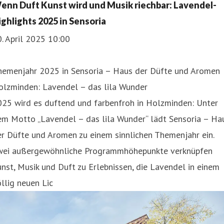
enn Duft Kunst wird und Musik riechbar: Lavendel-
ighlights 2025 in Sensoria
. April 2025 10:00
hemenjahr 2025 in Sensoria – Haus der Düfte und Aromen
olzminden: Lavendel – das lila Wunder
025 wird es duftend und farbenfroh in Holzminden: Unter
em Motto „Lavendel – das lila Wunder“ lädt Sensoria – Ha
r Düfte und Aromen zu einem sinnlichen Themenjahr ein.
wei außergewöhnliche Programmhöhepunkte verknüpfen
nst, Musik und Duft zu Erlebnissen, die Lavendel in einem
llig neuen Lic