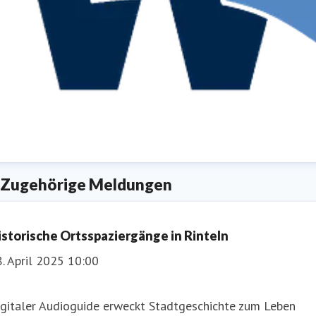
essica Dolle
Zugehörige Meldungen
esse- und Öffentlichkeitsarbeit
dolle@weserbergland-
ourismus.de
+49 (0) 5151/930050
istorische Ortsspaziergänge in Rinteln
. April 2025 10:00
igitaler Audioguide erweckt Stadtgeschichte zum Leben