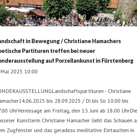
andschaft in Bewegung / Christiane Hamachers
oetische Partituren treffen bei neuer
onderausstellung auf Porzellankunst in Fürstenberg
. Mai 2025 10:00
ONDERAUSSTELLUNGLandschaftspartituren - Christiane
macher14.06.2025 bis 28.09.2025 / Di bis So 10.00 bis
.00 UhrVernissage am Freitag, den 13. Juni ab 18.00 UhrDi
sseler Künstlerin Christiane Hamacher liebt das Schauen 
em Zugfenster und das geradezu meditative Eintauchen in