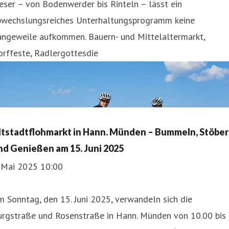
ser – von Bodenwerder bis Rinteln – lässt ein
bwechslungsreiches Unterhaltungsprogramm keine
angeweile aufkommen. Bauern- und Mittelaltermarkt,
rffeste, Radlergottesdie
ltstadtflohmarkt in Hann. Münden – Bummeln, Stöbe
nd Genießen am 15. Juni 2025
. Mai 2025 10:00
 Sonntag, den 15. Juni 2025, verwandeln sich die
urgstraße und Rosenstraße in Hann. Münden von 10.00 bis