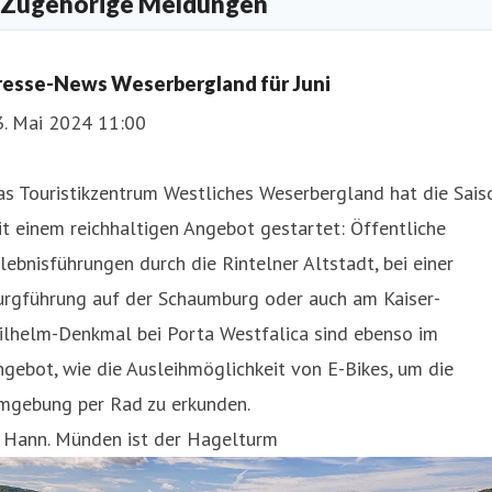
Zugehörige Meldungen
resse-News Weserbergland für Juni
3. Mai 2024 11:00
s Touristikzentrum Westliches Weserbergland hat die Sais
t einem reichhaltigen Angebot gestartet: Öffentliche
lebnisführungen durch die Rintelner Altstadt, bei einer
urgführung auf der Schaumburg oder auch am Kaiser-
ilhelm-Denkmal bei Porta Westfalica sind ebenso im
gebot, wie die Ausleihmöglichkeit von E-Bikes, um die
mgebung per Rad zu erkunden.
n Hann. Münden ist der Hagelturm