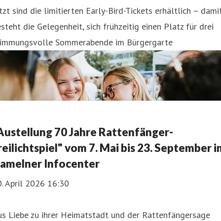
tzt sind die limitierten Early-Bird-Tickets erhältlich – dami
steht die Gelegenheit, sich frühzeitig einen Platz für drei
timmungsvolle Sommerabende im Bürgergarte
Austellung 70 Jahre Rattenfänger-
reilichtspiel" vom 7. Mai bis 23. September i
amelner Infocenter
. April 2026 16:30
us Liebe zu ihrer Heimatstadt und der Rattenfängersage