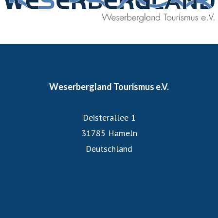
unter anderem verschiedene Städte und Gemeinden,
Heilbäder sowie sonstige Mitglieder zwischen Hann.
Münden und Minden.
Weserbergland Tourismus e.V.
Deisterallee 1
31785 Hameln
Deutschland
Besuchen Sie das Weserbergland im Netz
Besuchen Sie den Weser-Radweg im Netz
"Spuren der Zeit - echt erleben." im historischen
Weserbergland