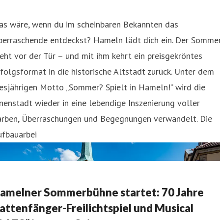
as wäre, wenn du im scheinbaren Bekannten das
berraschende entdeckst? Hameln lädt dich ein. Der Somme
eht vor der Tür – und mit ihm kehrt ein preisgekröntes
folgsformat in die historische Altstadt zurück. Unter dem
esjährigen Motto „Sommer? Spielt in Hameln!” wird die
nenstadt wieder in eine lebendige Inszenierung voller
arben, Überraschungen und Begegnungen verwandelt. Die
ufbauarbei
amelner Sommerbühne startet: 70 Jahre
attenfänger-Freilichtspiel und Musical