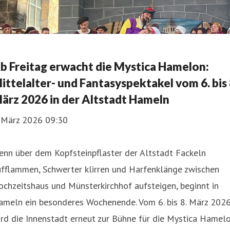
b Freitag erwacht die Mystica Hamelon:
ittelalter- und Fantasyspektakel vom 6. bis 
ärz 2026 in der Altstadt Hameln
. März 2026 09:30
enn über dem Kopfsteinpflaster der Altstadt Fackeln
ufflammen, Schwerter klirren und Harfenklänge zwischen
chzeitshaus und Münsterkirchhof aufsteigen, beginnt in
ameln ein besonderes Wochenende. Vom 6. bis 8. März 202
rd die Innenstadt erneut zur Bühne für die Mystica Hamel