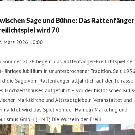
wischen Sage und Bühne: Das Rattenfänger
reilichtspiel wird 70
2. März 2026 10:00
m Sommer 2026 begeht das Rattenfänger-Freilichtspiel sei
-jähriges Jubiläum in ununterbrochener Tradition. Seit 195
rd die Sage vom Rattenfänger alljährlich auf der Terrasse
s Hochzeitshauses aufgeführt – vor der historischen Kulis
ischen Marktkirche und Altstadtgiebeln. Veranstaltet und
ermarktet wird das Spiel von der Hameln Marketing und
ourismus GmbH (HMT).Die Wurzeln der Freili