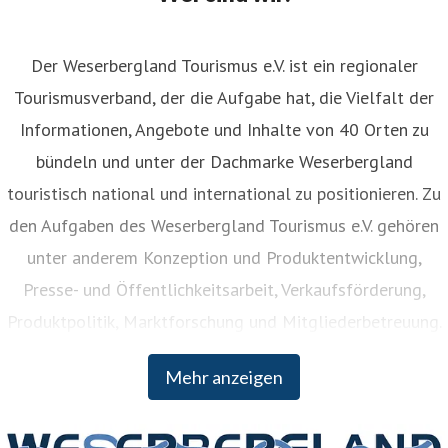
Der Weserbergland Tourismus e.V. ist ein regionaler
Tourismusverband, der die Aufgabe hat, die Vielfalt der
Informationen, Angebote und Inhalte von 40 Orten zu
bündeln und unter der Dachmarke Weserbergland
touristisch national und international zu positionieren. Zu
den Aufgaben des Weserbergland Tourismus e.V. gehören
unter anderem Konzeption und Produktentwicklung,
Presse- und Öffentlichkeitsarbeit, Verkaufsförderung,
Produktpolitik, Marktforschung und Mitgliederbetreuung.
Der Weserbergland Tourismus e.V. wurde bereits 1902
Mehr anzeigen
gegründet und Mitglieder sind neben den vier Landkreisen
Hameln-Pyrmont, Holzminden, Northeim und Schaumburg