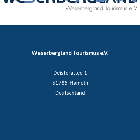
Heilbäder sowie sonstige Mitglieder zwischen Hann.
Münden und Minden.
Weserbergland Tourismus e.V.
Deisterallee 1
31785 Hameln
Deutschland
Besuchen Sie das Weserbergland im Netz
Besuchen Sie den Weser-Radweg im Netz
"Spuren der Zeit - echt erleben." im historischen
Weserbergland