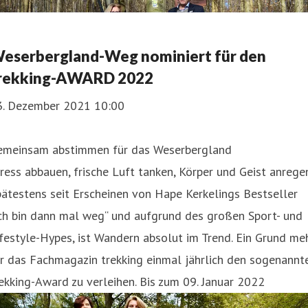
eserbergland-Weg nominiert für den
rekking-AWARD 2022
3. Dezember 2021 10:00
emeinsam abstimmen für das Weserbergland
ress abbauen, frische Luft tanken, Körper und Geist anrege
ätestens seit Erscheinen von Hape Kerkelings Bestseller
ch bin dann mal weg“ und aufgrund des großen Sport- und
festyle-Hypes, ist Wandern absolut im Trend. Ein Grund me
r das Fachmagazin trekking einmal jährlich den sogenannt
ekking-Award zu verleihen. Bis zum 09. Januar 2022