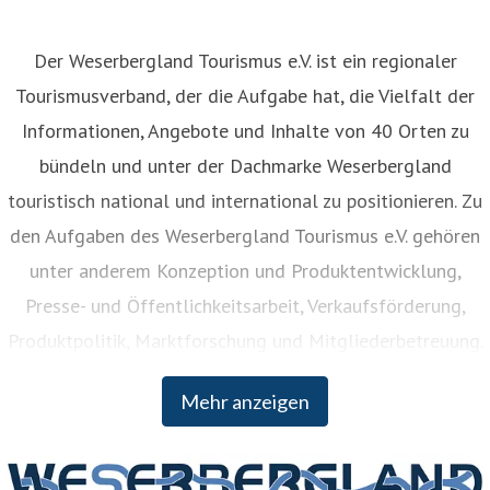
Der Weserbergland Tourismus e.V. ist ein regionaler
Tourismusverband, der die Aufgabe hat, die Vielfalt der
Informationen, Angebote und Inhalte von 40 Orten zu
bündeln und unter der Dachmarke Weserbergland
touristisch national und international zu positionieren. Zu
den Aufgaben des Weserbergland Tourismus e.V. gehören
unter anderem Konzeption und Produktentwicklung,
Presse- und Öffentlichkeitsarbeit, Verkaufsförderung,
Produktpolitik, Marktforschung und Mitgliederbetreuung.
Der Weserbergland Tourismus e.V. wurde bereits 1902
Mehr anzeigen
gegründet und Mitglieder sind neben den vier Landkreisen
Hameln-Pyrmont, Holzminden, Northeim und Schaumburg
unter anderem verschiedene Städte und Gemeinden,