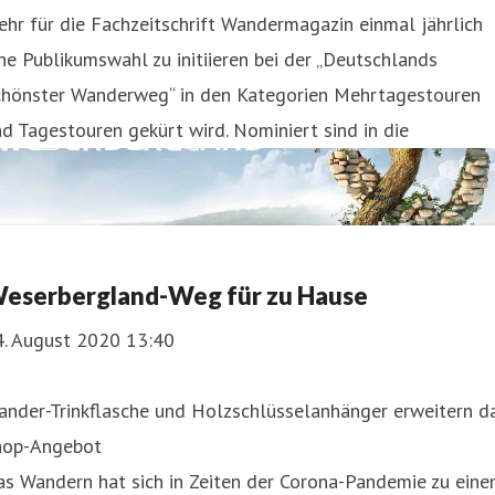
hr für die Fachzeitschrift Wandermagazin einmal jährlich
ne Publikumswahl zu initiieren bei der „Deutschlands
chönster Wanderweg“ in den Kategorien Mehrtagestouren
d Tagestouren gekürt wird. Nominiert sind in die
eserbergland-Weg für zu Hause
4. August 2020 13:40
ander-Trinkflasche und Holzschlüsselanhänger erweitern d
hop-Angebot
as Wandern hat sich in Zeiten der Corona-Pandemie zu ein