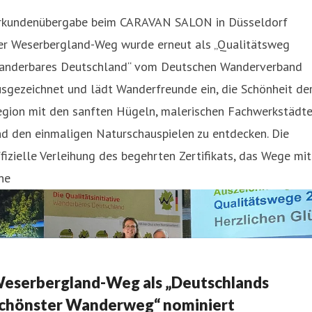
rkundenübergabe beim CARAVAN SALON in Düsseldorf
er Weserbergland-Weg wurde erneut als „Qualitätsweg
anderbares Deutschland“ vom Deutschen Wanderverband
sgezeichnet und lädt Wanderfreunde ein, die Schönheit de
egion mit den sanften Hügeln, malerischen Fachwerkstädt
d den einmaligen Naturschauspielen zu entdecken. Die
fizielle Verleihung des begehrten Zertifikats, das Wege mit
ne
eserbergland-Weg als „Deutschlands
chönster Wanderweg“ nominiert